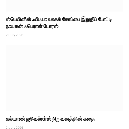
ஸ்பெயினின் ஃபிஃபா உலகக் கோப்பை இறுதிப் போட்டி
நாயகன் ஃபெரான் டோரஸ்
21 July 2026
கல்யாண் ஜூவல்லர்ஸ் நிறுவனத்தின் கதை
21 July 2026