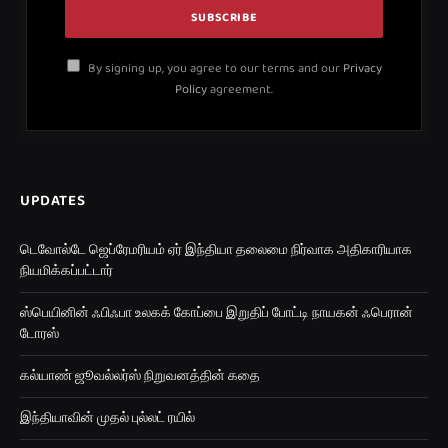
By signing up, you agree to our terms and our
Privacy
Policy
agreement.
UPDATES
டெவோல்டே ஜெப்ரேமரியம் ஏர் இந்தியா தலைமை நிர்வாக அதிகாரியாக
நியமிக்கப்பட்டார்
ஸ்பெயினின் ஃபிஃபா உலகக் கோப்பை இறுதிப் போட்டி நாயகன் ஃபெரான்
டோரஸ்
கல்யாண் ஜூவல்லர்ஸ் நிறுவனத்தின் கதை
இந்தியாவின் முதல் புல்லட் ரயில்