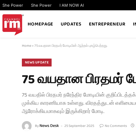
She Power
She Power
I AM NOW AI​
HOMEPAGE
UPDATES
ENTREPRENEUR
I
Home
»
75 வயதான பிரதமர் மோடியின் ஆற்றல் புகழ்பெற்றது.
NEWS UPDATE
75 வயதான பிரதமர் மோ
75 வயதில் பிரதமர் நரேந்திர மோடியின் குறிப்பிட
முக்கிய காரணியாக உள்ளது. விரதத்துடன் எளிமையான
ஆரோக்கியமாகவும் இருக்கிறார் மோடி.
News Desk
By
25 September 2025
No Comments