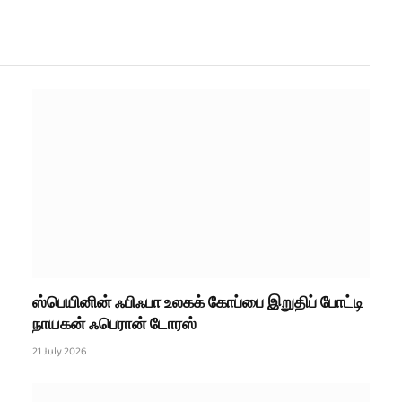
ஸ்பெயினின் ஃபிஃபா உலகக் கோப்பை இறுதிப் போட்டி
நாயகன் ஃபெரான் டோரஸ்
21 July 2026