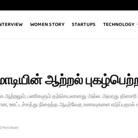
NTERVIEW
WOMEN STORY
STARTUPS
TECHNOLOGY
டியின் ஆற்றல் புகழ்பெற்ற
த்தக்க ஆற்றலும், பணிகளும் தற்செயலானது அல்ல. அவரது தினசர
, ஊட்டச்சத்து நிறைந்த ஆயுர்வேத உணவுகளை எடுப்பதால் சுறு
2 Mins Read