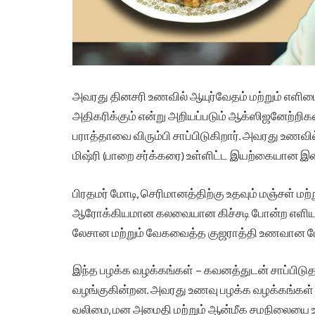
அவரது தினசரி உணவில் ஆயுர்வேதம் மற்றும் எளிமைய
அதிகரிக்கும் என்று அறியப்படும் ஆக்ஸிஜனேற்றிக
பராத்தாவை விரும்பி சாப்பிடுகிறார். அவரது உணவில்
மிஷ்ரி (பாறை சர்க்கரை) உள்ளிட்ட இயற்கையான இனிப
பிரதமர் மோடி, செரிமானத்திற்கு உதவும் மஞ்சள் மற்
ஆரோக்கியமான கலவையான கிச்சடி போன்ற எளிய உணவ
லேசான மற்றும் வேகவைத்த குஜராத்தி உணவான டோ
இந்த பழக்க வழக்கங்கள் – கவனத்துடன் சாப்பிடு
வழங்குகின்றன. அவரது உணவு பழக்க வழக்கங்கள் 
வலிமை, மன அமைதி மற்றும் ஆன்மீக சமநிலையை ஊக